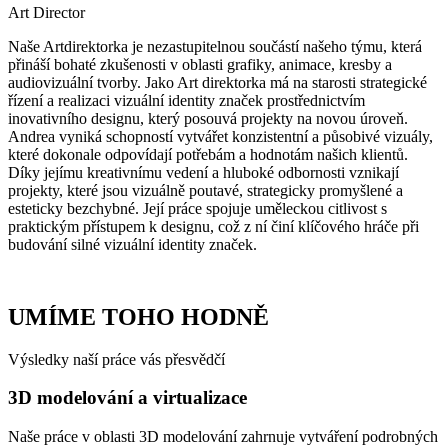
Art Director
Naše Artdirektorka je nezastupitelnou součástí našeho týmu, která
přináší bohaté zkušenosti v oblasti grafiky, animace, kresby a
audiovizuální tvorby. Jako Art direktorka má na starosti strategické
řízení a realizaci vizuální identity značek prostřednictvím
inovativního designu, který posouvá projekty na novou úroveň.
Andrea vyniká schopností vytvářet konzistentní a působivé vizuály,
které dokonale odpovídají potřebám a hodnotám našich klientů.
Díky jejímu kreativnímu vedení a hluboké odbornosti vznikají
projekty, které jsou vizuálně poutavé, strategicky promyšlené a
esteticky bezchybné. Její práce spojuje uměleckou citlivost s
praktickým přístupem k designu, což z ní činí klíčového hráče při
budování silné vizuální identity značek.
UMÍME TOHO
HODNĚ
Výsledky naší práce vás
přesvědčí
3D modelování a virtualizace
Naše práce v oblasti 3D modelování zahrnuje vytváření podrobných