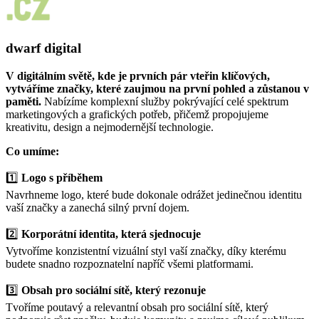
dwarf
digital
V digitálním světě, kde je prvních pár vteřin klíčových,
vytváříme značky, které zaujmou na první pohled a zůstanou v
paměti.
Nabízíme komplexní služby pokrývající celé spektrum
marketingových a grafických potřeb, přičemž propojujeme
kreativitu, design a nejmodernější technologie.
Co umíme:
1️⃣
Logo s příběhem
Navrhneme logo, které bude dokonale odrážet jedinečnou identitu
vaší značky a zanechá silný první dojem.
2️⃣
Korporátní identita, která sjednocuje
Vytvoříme konzistentní vizuální styl vaší značky, díky kterému
budete snadno rozpoznatelní napříč všemi platformami.
3️⃣
Obsah pro sociální sítě, který rezonuje
Tvoříme poutavý a relevantní obsah pro sociální sítě, který