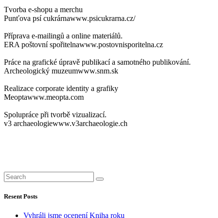
Tvorba e-shopu a merchu
Punťova psí cukrárna
www.psicukrarna.cz/
Příprava e-mailingů a online materiálů.
ERA poštovní spořitelna
www.postovnisporitelna.cz
Práce na grafické úpravě publikací a samotného publikování.
Archeologický muzeum
www.snm.sk
Realizace corporate identity a grafiky
Meopta
www.meopta.com
Spolupráce při tvorbě vizualizací.
v3 archaeologie
www.v3archaeologie.ch
Resent Posts
Vyhráli jsme ocenení Kniha roku