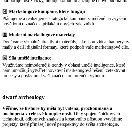
podporuje růst značky, buduje komunitu a zaujme cílové publikum.
4️⃣
Marketingové kampaně, které fungují
Plánujeme a realizujeme strategické kampaně zaměřené na zvýšení
povědomí o značce a přilákání nových zákazníků.
5️⃣
Moderní marketingové materiály
Dodáváme vizuálně atraktivní materiály, jako jsou videa, bannery, e-
maily a další digitální formáty, které podpoří vaše marketingové cíle.
6️⃣
Síla umělé inteligence
Využíváme nejmodernější trendy v oblasti umělé inteligence, které
nám umožňují vytvářet inovativní marketingová řešení, zefektivnit
procesy a poskytnout vaší značce konkurenční výhodu.
dwarf
archeology
Věříme, že historie by měla být viděna, prozkoumána a
pochopena v celé své komplexnosti.
Díky spojení špičkových
technologií, odborných znalostí a kreativního přístupu vytváříme
projekty, které přinášejí nové perspektivy do světa archeologie.