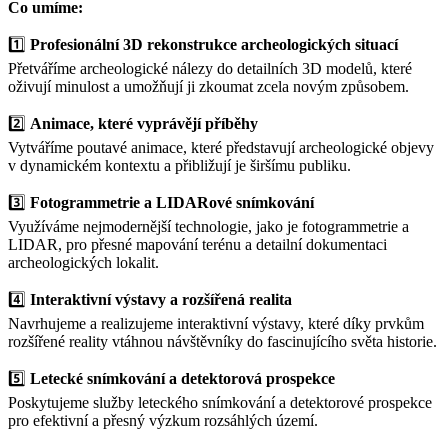
Co umíme:
1️⃣
Profesionální 3D rekonstrukce archeologických situací
Přetváříme archeologické nálezy do detailních 3D modelů, které
oživují minulost a umožňují ji zkoumat zcela novým způsobem.
2️⃣
Animace, které vyprávějí příběhy
Vytváříme poutavé animace, které představují archeologické objevy
v dynamickém kontextu a přibližují je širšímu publiku.
3️⃣
Fotogrammetrie a LIDARové snímkování
Využíváme nejmodernější technologie, jako je fotogrammetrie a
LIDAR, pro přesné mapování terénu a detailní dokumentaci
archeologických lokalit.
4️⃣
Interaktivní výstavy a rozšířená realita
Navrhujeme a realizujeme interaktivní výstavy, které díky prvkům
rozšířené reality vtáhnou návštěvníky do fascinujícího světa historie.
5️⃣
Letecké snímkování a detektorová prospekce
Poskytujeme služby leteckého snímkování a detektorové prospekce
pro efektivní a přesný výzkum rozsáhlých území.