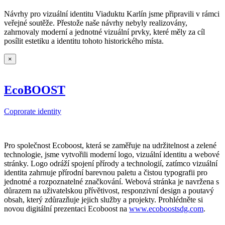
Návrhy pro vizuální identitu Viaduktu Karlín jsme připravili v rámci
veřejné soutěže. Přestože naše návrhy nebyly realizovány,
zahrnovaly moderní a jednotné vizuální prvky, které měly za cíl
posílit estetiku a identitu tohoto historického místa.
×
EcoBOOST
Coprorate identity
Pro společnost Ecoboost, která se zaměřuje na udržitelnost a zelené
technologie, jsme vytvořili moderní logo, vizuální identitu a webové
stránky. Logo odráží spojení přírody a technologií, zatímco vizuální
identita zahrnuje přírodní barevnou paletu a čistou typografii pro
jednotné a rozpoznatelné značkování. Webová stránka je navržena s
důrazem na uživatelskou přívětivost, responzivní design a poutavý
obsah, který zdůrazňuje jejich služby a projekty. Prohlédněte si
novou digitální prezentaci Ecoboost na
www.ecoboostsdg.com
.