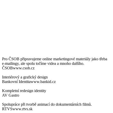
Naši
klienti
Naše agentura se může pochlubit pestrou klientelou, která zahrnuje
jak subjekty z tuzemského prostředí, tak i ty ze zahraničí.
Pro ČSOB připravujeme online marketingové materiály jako třeba
e-mailingy, ale spolu točíme videa a mnoho dalšího.
ČSOB
www.csob.cz
Interiérový a grafický design
Bankovní Identita
www.bankid.cz
Kompletní redesign identity
AV Gastro
Spolupráce při tvorbě animací do dokumentárních filmů.
RTVS
www.rtvs.sk