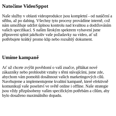
Natočíme VideoSppot
Naše služby v oblasti videoprodukce jsou kompletní - od natáčení a
střihu, až po dabing. Všechny tyto procesy provádíme interně, což
nám umožňuje udržet úplnou kontrolu nad kvalitou a dodržováním
vašich specifikací. S našim širokým spektrem vybavení jsme
připraveni splnit jakékoliv vaše požadavky na video, ať už
potřebujete krátký promo klip nebo rozsáhlý dokument.
Umíme kampaně
Ať už chcete zvýšit povědomí o vaší značce, přilákat nové
zákazníky nebo prohloubit vztahy s těmi stávajícími, jsme zde,
abychom vám pomohli dosáhnout vašich marketingových cílů.
Navrhujeme a implementujeme kvalitní kampaně, které efektivně
komunikují vaše poselství ve světě online i offline. Naše strategie
jsou vždy přizpůsobeny vašim specifickým potřebám a cílům, aby
bylo dosaženo maximálního dopadu.