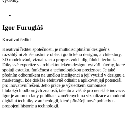
výsledky.
Igor Furugláš
Kreativní ředitel
Kreativní ředitel společnosti, je multidisciplinární designér s
rozsáhlými zkušenostmi v oblasti grafického designu, architektury,
3D modelování, vizualizací a progresivních digitálních technik.
Díky své expertíze v architektonickém designu vytváří návrhy, které
spojují estetiku, funkčnost a technologickou preciznost. Je také
předním odborníkem na umělou inteligenci a její využití v designu a
marketingu, kde dokáže efektivně odhalit a aplikovat její potenciál
pro inovativní řešení. Jeho práce je výsledkem kombinace
hlubokých odborných znalostí, talentu a vášně pro neustálé inovace.
Igor je autorem řady publikací zaměřených na vizualizace a moderní
digitální techniky v archeologii, které přinášejí nové pohledy na
propojení historie a technologií.