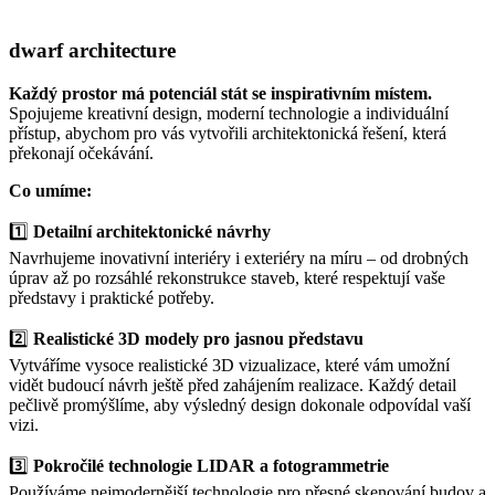
dwarf
architecture
Každý prostor má potenciál stát se inspirativním místem.
Spojujeme kreativní design, moderní technologie a individuální
přístup, abychom pro vás vytvořili architektonická řešení, která
překonají očekávání.
Co umíme:
1️⃣
Detailní architektonické návrhy
Navrhujeme inovativní interiéry i exteriéry na míru – od drobných
úprav až po rozsáhlé rekonstrukce staveb, které respektují vaše
představy i praktické potřeby.
2️⃣
Realistické 3D modely pro jasnou představu
Vytváříme vysoce realistické 3D vizualizace, které vám umožní
vidět budoucí návrh ještě před zahájením realizace. Každý detail
pečlivě promýšlíme, aby výsledný design dokonale odpovídal vaší
vizi.
3️⃣
Pokročilé technologie LIDAR a fotogrammetrie
Používáme nejmodernější technologie pro přesné skenování budov a