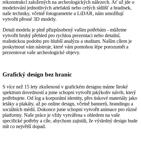
rekonstrukcí založených na archeologických nálezech. Ať už jde o
modelování jednotlivých artefaktů nebo celých sídlišť a hradisek,
naše techniky, včetně fotogrametrie a LiDAR, nám umožňují
vytvořit přesné 3D modely.
Detail modelu je plně přizpůsobený vašim potřebám - můžeme
vytvořit hrubý přehled pro rychlou prezentaci nebo detailní,
realistickou podobu pro hlubší analýzu a studium. Naším cílem je
poskytnout vám nástroje, které vám pomohou lépe porozumět a
prezentovat vaše archeologické objevy.
Grafický design bez hranic
S více než 15 lety zkušeností v grafickém designu máme široké
spektrum dovedností a jsme schopni vytvořit jakýkoliv návrh, který
potřebujete. Od log a korporátní identity, přes tiskové materiály jako
letáky a plakáty, až po online design, včetně bannerů, brandingu a
sociálních médií. Dokonce jsme schopni vytvořit animace pro různé
platformy. Naše práce je vždy vytvářena s ohledem na vaše
specifické potřeby a cíle, abychom zajistili, že výsledný design bude
mít co největší dopad.