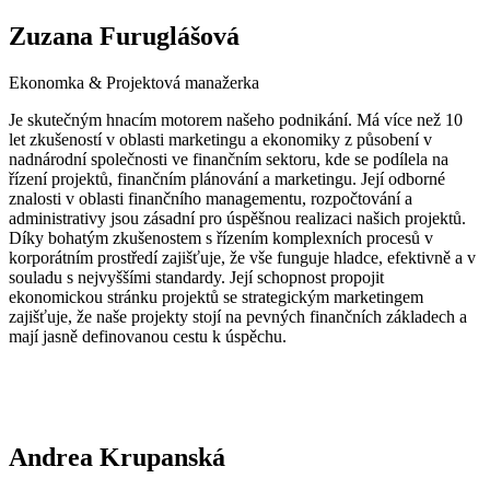
Zuzana Furuglášová
Ekonomka & Projektová manažerka
Je skutečným hnacím motorem našeho podnikání. Má více než 10
let zkušeností v oblasti marketingu a ekonomiky z působení v
nadnárodní společnosti ve finančním sektoru, kde se podílela na
řízení projektů, finančním plánování a marketingu. Její odborné
znalosti v oblasti finančního managementu, rozpočtování a
administrativy jsou zásadní pro úspěšnou realizaci našich projektů.
Díky bohatým zkušenostem s řízením komplexních procesů v
korporátním prostředí zajišťuje, že vše funguje hladce, efektivně a v
souladu s nejvyššími standardy. Její schopnost propojit
ekonomickou stránku projektů se strategickým marketingem
zajišťuje, že naše projekty stojí na pevných finančních základech a
mají jasně definovanou cestu k úspěchu.
Andrea Krupanská